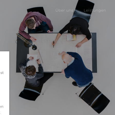
Über uns
Leistungen
sst
en
k