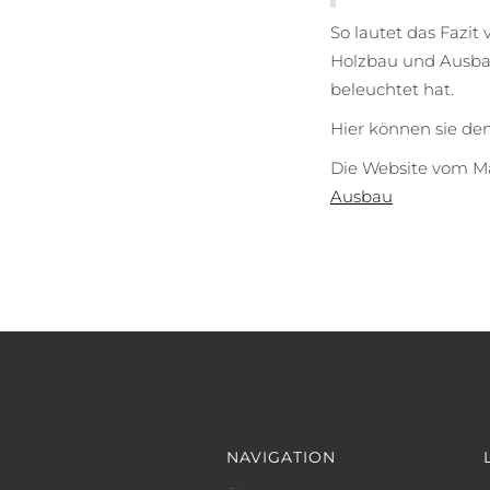
So lautet das Fazit
Holzbau und Ausba
beleuchtet hat.
Hier können sie de
Die Website vom Mag
Ausbau
NAVIGATION