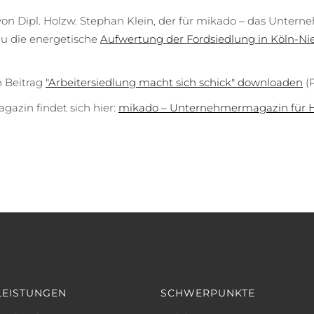
 von Dipl. Holzw. Stephan Klein, der für mikado – das Unter
u die energetische
Aufwertung der Fordsiedlung in Köln-Ni
n Beitrag
"Arbeitersiedlung macht sich schick" downloaden
(
azin findet sich hier:
mikado – Unternehmermagazin für 
LEISTUNGEN
SCHWERPUNKTE