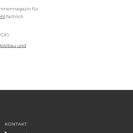
nehmermagazin für
ehl
fachlich
PDF).
Holzbau und
KONTAKT