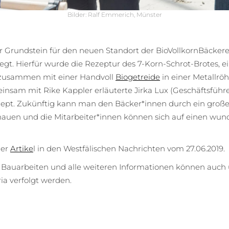
Bilder: Ralf Emmerich, Münster
 Grundstein für den neuen Standort der BioVollkornBäckerei
egt. Hierfür wurde die Rezeptur des 7-Korn-Schrot-Brotes, e
 zusammen mit einer Handvoll
Biogetreide
in einer Metallrö
nsam mit Rike Kappler erläuterte Jirka Lux (Geschäftsfüh
pt. Zukünftig kann man den Bäcker*innen durch ein groß
chauen und die Mitarbeiter*innen können sich auf einen wun
der
Artike
l in den Westfälischen Nachrichten vom 27.06.2019.
er Bauarbeiten und alle weiteren Informationen können auch
ia verfolgt werden.