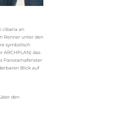
 cibaria an
in Renner unter den
hre symbolisch
rer ARCHPLAN) das
es Panoramafenster
derbaren Blick auf
 über den